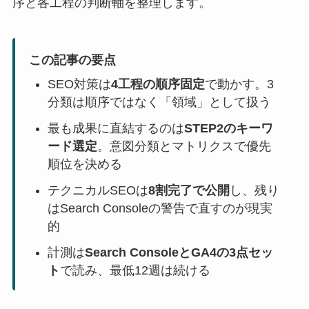
序と各工程の判断軸を整理します。
この記事の要点
SEO対策は
4工程の順序固定
で動かす。3
分類は順序ではなく「領域」として扱う
最も成果に直結するのは
STEP2のキーワ
ード選定
。意図分類とマトリクスで優先
順位を決める
テクニカルSEOは
8割完了で公開
し、残り
はSearch Consoleの警告で直すのが現実
的
計測は
Search ConsoleとGA4の3点セッ
ト
で読み、最低12週は続ける