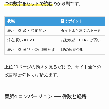
つの数字をセットで読む
のが鉄則です。
状態
疑うポイント
表示回数 多 × 滞在 短い
タイトルと本文の不一致
滞在 長い × CV 0
行動喚起（CTA）が弱い
表示回数 伸び × CV 連動せず
LPの改善余地
上位20ページの動きを見るだけで、サイト全体の
改善機会の多くは拾えます。
箇所4 コンバージョン ── 件数と経路