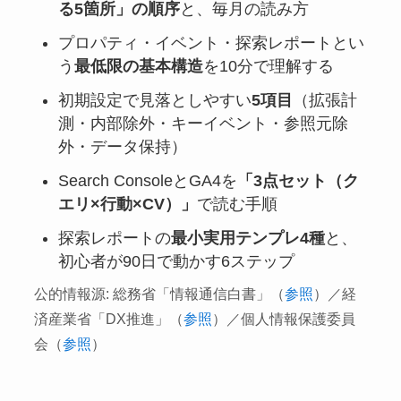
る5箇所」の順序
と、毎月の読み方
プロパティ・イベント・探索レポートとい
う
最低限の基本構造
を10分で理解する
初期設定で見落としやすい
5項目
（拡張計
測・内部除外・キーイベント・参照元除
外・データ保持）
Search ConsoleとGA4を
「3点セット（ク
エリ×行動×CV）」
で読む手順
探索レポートの
最小実用テンプレ4種
と、
初心者が90日で動かす6ステップ
公的情報源: 総務省「情報通信白書」（
参照
）／経
済産業省「DX推進」（
参照
）／個人情報保護委員
会（
参照
）