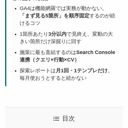
GA4は機能網羅では実務が動かない。
「まず見る5箇所」を順序固定
するのが続
けるコツ
1箇所あたり
3分以内
で見終え、変動の大
きい箇所だけ深掘りに回す
施策に最も直結するのは
Search Console
連携（クエリ×行動×CV）
探索レポートは
月1回・1テンプレだけ
。
毎月使おうとすると続かない
目次