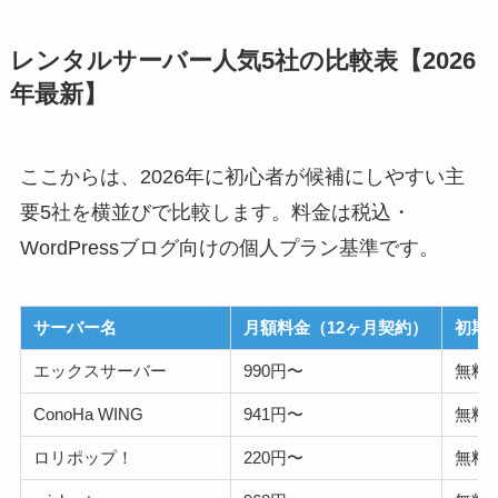
レンタルサーバー人気5社の比較表【2026
年最新】
ここからは、2026年に初心者が候補にしやすい主
要5社を横並びで比較します。料金は税込・
WordPressブログ向けの個人プラン基準です。
サーバー名
月額料金（12ヶ月契約）
初期
エックスサーバー
990円〜
無料
ConoHa WING
941円〜
無料
ロリポップ！
220円〜
無料