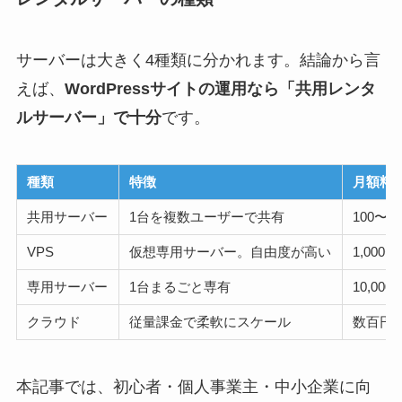
サーバーは大きく4種類に分かれます。結論から言
えば、
WordPressサイトの運用なら「共用レンタ
ルサーバー」で十分
です。
種類
特徴
月額料
共用サーバー
1台を複数ユーザーで共有
100〜2,
VPS
仮想専用サーバー。自由度が高い
1,000〜
専用サーバー
1台まるごと専有
10,00
クラウド
従量課金で柔軟にスケール
数百円
本記事では、初心者・個人事業主・中小企業に向