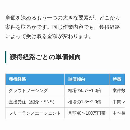
単価を決めるもう一つの大きな要素が、どこから
案件を取るかです。同じ作業内容でも、獲得経路
によって受け取る金額が変わります。
獲得経路ごとの単価傾向
獲得経路
単価傾向
特徴
クラウドソーシング
相場の0.7〜1.0倍
案件数
直接受注（紹介・SNS）
相場の1.3〜2.0倍
中間マ
フリーランスエージェント
月額40〜100万円帯
中〜長