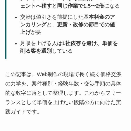
ェントへ移すと同じ作業で1.5〜2倍
になる
交渉は値引きを前提にした
基本料金のア
ンカリング
と、
更新・改修の節目での値
上げ
が要
月収を上げる人は
1社依存を避け、単価を
削る客を選別
している
この記事は、Web制作の現場で長く続く価格交渉
の力学を、案件種別・経験年数・交渉手順の具体
的な数字に落として整理します。これからフリー
ランスとして単価を上げたい段階の方に向けた実
践ガイドです。