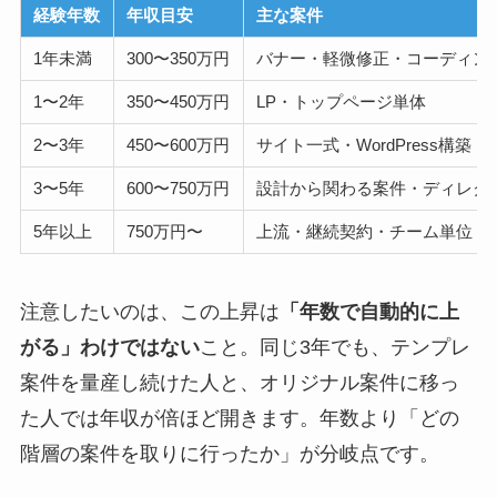
経験年数
年収目安
主な案件
1年未満
300〜350万円
バナー・軽微修正・コーディン
1〜2年
350〜450万円
LP・トップページ単体
2〜3年
450〜600万円
サイト一式・WordPress構築
3〜5年
600〜750万円
設計から関わる案件・ディレク
5年以上
750万円〜
上流・継続契約・チーム単位
注意したいのは、この上昇は
「年数で自動的に上
がる」わけではない
こと。同じ3年でも、テンプレ
案件を量産し続けた人と、オリジナル案件に移っ
た人では年収が倍ほど開きます。年数より「どの
階層の案件を取りに行ったか」が分岐点です。