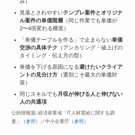
み）
見落とされやすい
テンプレ案件とオリジナ
ル案件の単価階層
（同じ作業でも単価が
2〜4倍変わる構造）
「単価テーブルを作る」で止まらない
単価
交渉の具体テク
（アンカリング・値上げの
タイミング・伝え方の型）
単価を下げる原因になる
避けたいクライア
ントの見分け方
（選別こそ最大の単価対
策）
同じスキルでも
月収が伸びる人と伸びない
人の共通項
公的情報源: 経済産業省「IT人材需給に関する調
査」（
参照
）／中小企業庁（
参照
）